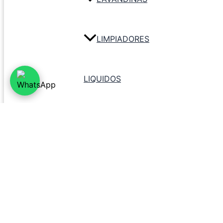
LIMPIADORES
Direc
LIQUIDOS
Inicio
Tapete sanitizant
Contacto
Tapete sanitizante Royco Max cantidad
Tienda
LÍNEA AUTOMOTOR
Agregar al carrito
LÍNEA ECOLÓGICA
PAPELERIA