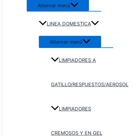
Alternar menú
LINEA DOMESTICA
Alternar menú
LIMPIADORES A
GATILLO/RESPUESTOS/AEROSOL
Inicio
/
Tapete Sanitizante
/ Tapete sanitizante Royco Ma
LIMPIADORES
Tapete Sanitizante
Tapete sanitizante Royco Max
CREMOSOS Y EN GEL