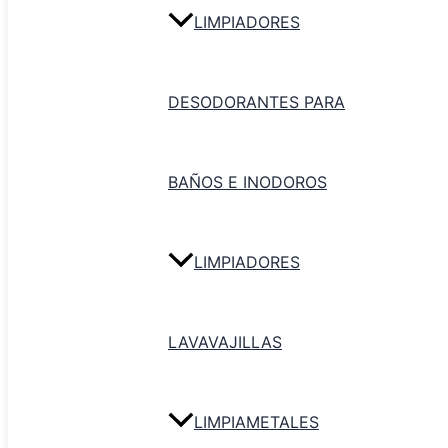
56 cm (ancho) x 82 cm (largo) x 2,7 cm (alto)
LIMPIADORES
Productos relacionados
DESODORANTES PARA
BAÑOS E INODOROS
LIMPIADORES
LAVAVAJILLAS
LIMPIAMETALES