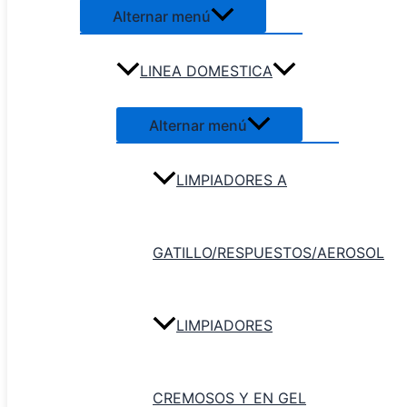
Alternar menú
LINEA DOMESTICA
Alternar menú
LIMPIADORES A
GATILLO/RESPUESTOS/AEROSOL
Inicio
/
Secadores de Piso /
Limpiavidrios
/ Secador de goma y madera
para pisos
LIMPIADORES
Secadores de Piso / Limpiavidrios
Secador de goma y madera para
CREMOSOS Y EN GEL