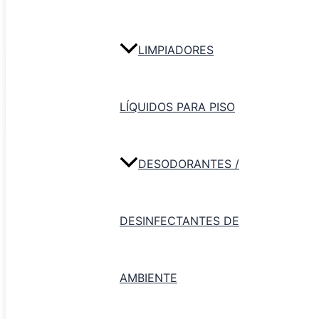
pisos
Secador de goma y madera para pisos cantidad
LIMPIADORES
LÍQUIDOS PARA PISO
Agregar al
carrito
Categoría:
Secadores de Piso /
Limpiavidrios
DESODORANTES /
Descripción
Secador de piso de goma y madera
– 80cm | 1mt
DESINFECTANTES DE
Productos relacionados
AMBIENTE