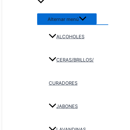
Alternar menú
ALCOHOLES
CERAS/BRILLOS/
Secador para Piso Dilon Blanc
Agregar al carri
CURADORES
JABONES
LAVANDINAS