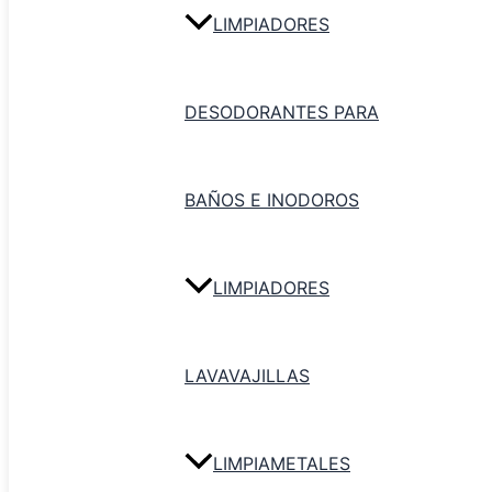
Pala Plástica con Mango Largo
LIMPIADORES
Agregar al carrito
DESODORANTES PARA
BAÑOS E INODOROS
LIMPIADORES
LAVAVAJILLAS
LIMPIAMETALES
Pala aeropuerto de NP