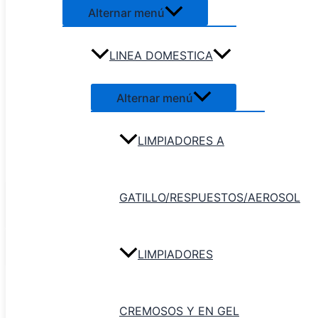
Alternar menú
Inicio
/
Palas
/ Pala de chapa
con cabo largo
LINEA DOMESTICA
Palas
Alternar menú
Pala de chapa con cabo
largo
LIMPIADORES A
Pala de chapa con cabo largo
cantidad
GATILLO/RESPUESTOS/AEROSOL
Agregar al
carrito
LIMPIADORES
Categoría:
Palas
Descripción
CREMOSOS Y EN GEL