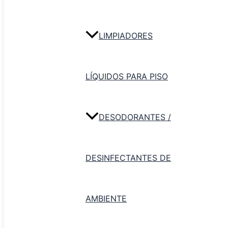
Pala de chapa con cabo largo
LIMPIADORES
Productos relacionados
LÍQUIDOS PARA PISO
DESODORANTES /
DESINFECTANTES DE
AMBIENTE