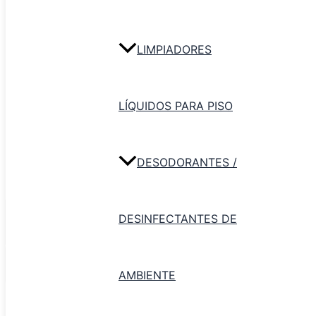
LIMPIADORES
Inicio
/
Bobina / Toalla en Rollo
/ Bobina
industrial – varias presentaciones
Bobina / Toalla en Rollo
LÍQUIDOS PARA PISO
Bobina industrial – varias
presentaciones
DESODORANTES /
Bobina industrial - varias presentaciones cantidad
DESINFECTANTES DE
Agregar al
carrito
AMBIENTE
Categoría:
Bobina / Toalla en Rollo