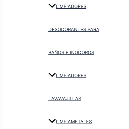
Descripción
LIMPIADORES
Bobina 2un x COD400 Doble Hoja
Bobina 2un x COD400 Hoja Simple
DESODORANTES PARA
Productos relacionados
BAÑOS E INODOROS
LIMPIADORES
LAVAVAJILLAS
LIMPIAMETALES